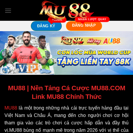
Skip
to
content
ĐĂNG NHẬP
ĐĂNG KÝ
MU88 | Nền Tảng Cá Cược MU88.COM
Link MU88 Chính Thức
MU88
là một trong những nhà cái trực tuyến hàng đầu tại
Việt Nam và Châu Á, mang đến cho người chơi cơ hội
tham gia vào các trò chơi cá cược hấp dẫn và đầy thú
vị.MU88 bùng nổ mạnh mẽ trong năm 2026 với vị thế của