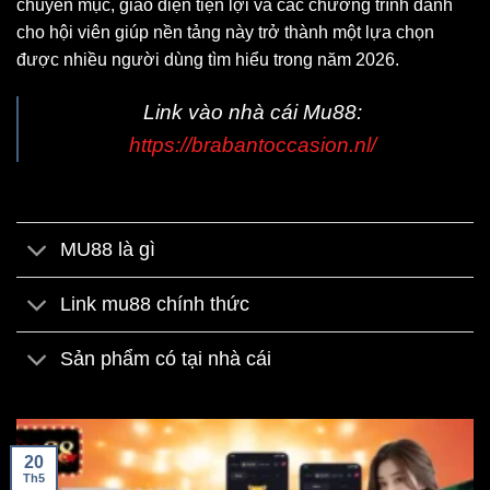
chuyên mục, giao diện tiện lợi và các chương trình dành
cho hội viên giúp nền tảng này trở thành một lựa chọn
được nhiều người dùng tìm hiểu trong năm 2026.
Link vào nhà cái Mu88:
https://brabantoccasion.nl/
MU88 là gì
Link mu88 chính thức
Sản phẩm có tại nhà cái
20
Th5