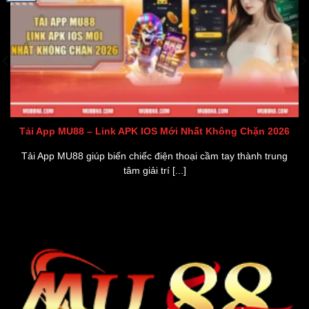
Tải App MU88 – Link APK IOS Mới Nhất Không Chặn 2026
Tải App MU88 giúp biến chiếc điện thoại cầm tay thành trung
tâm giải trí [...]